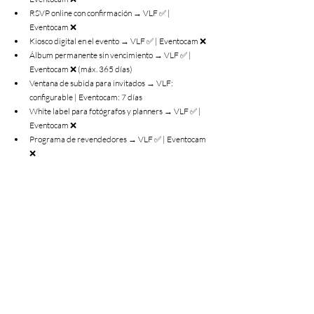
RSVP online con confirmación → VLF ✅ | 
Eventocam ❌
Kiosco digital en el evento → VLF ✅ | Eventocam ❌
Álbum permanente sin vencimiento → VLF ✅ | 
Eventocam ❌ (máx. 365 días)
Ventana de subida para invitados → VLF: 
configurable | Eventocam: 7 días
White label para fotógrafos y planners → VLF ✅ | 
Eventocam ❌
Programa de revendedores → VLF ✅ | Eventocam 
❌