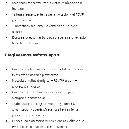
Solo necesitás centralizar las fotos y videos de tus 
invitados
Ya tenés resuelto el tema de la invitación y el RSVP 
por otro canal
Tu evento es pequeño y la ventana de 7 días te 
alcanza
Buscás el precio más bajo posible para resolver solo 
la parte del álbum
Elegí veamoslasfotos.app si...
Querés resolver la experiencia digital completa de 
tu evento en una sola plataforma
Necesitás invitación digital + RSVP + álbum + 
proyección + kiosco
Querés que el álbum quede disponible para 
siempre, sin contar días
Trabajás como fotógrafo, wedding planner u 
organizador y querés ofrecer una herramienta 
premium a tus clientes
Buscás una plataforma que ya tiene resuelto lo que 
Eventocam todavía está construyendo