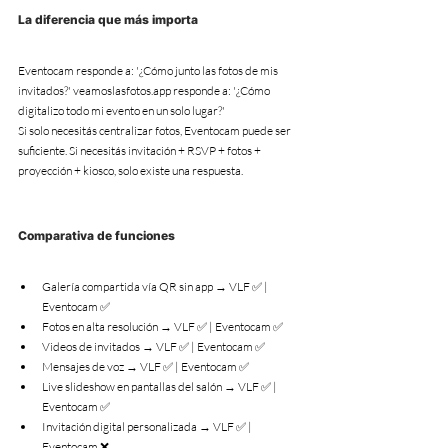
La diferencia que más importa
Eventocam responde a: '¿Cómo junto las fotos de mis 
invitados?' veamoslasfotos.app responde a: '¿Cómo 
digitalizo todo mi evento en un solo lugar?'
Si solo necesitás centralizar fotos, Eventocam puede ser 
suficiente. Si necesitás invitación + RSVP + fotos + 
proyección + kiosco, solo existe una respuesta.
Comparativa de funciones
Galería compartida vía QR sin app → VLF ✅ | 
Eventocam ✅
Fotos en alta resolución → VLF ✅ | Eventocam ✅
Videos de invitados → VLF ✅ | Eventocam ✅
Mensajes de voz → VLF ✅ | Eventocam ✅
Live slideshow en pantallas del salón → VLF ✅ | 
Eventocam ✅
Invitación digital personalizada → VLF ✅ | 
Eventocam ❌