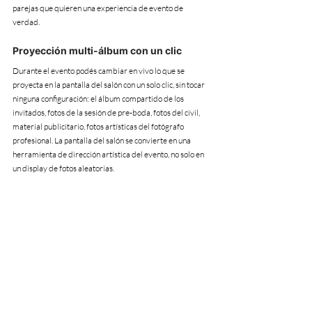
parejas que quieren una experiencia de evento de 
verdad.
Proyección multi-álbum con un clic
Durante el evento podés cambiar en vivo lo que se 
proyecta en la pantalla del salón con un solo clic, sin tocar 
ninguna configuración: el álbum compartido de los 
invitados, fotos de la sesión de pre-boda, fotos del civil, 
material publicitario, fotos artísticas del fotógrafo 
profesional. La pantalla del salón se convierte en una 
herramienta de dirección artística del evento, no solo en 
un display de fotos aleatorias.