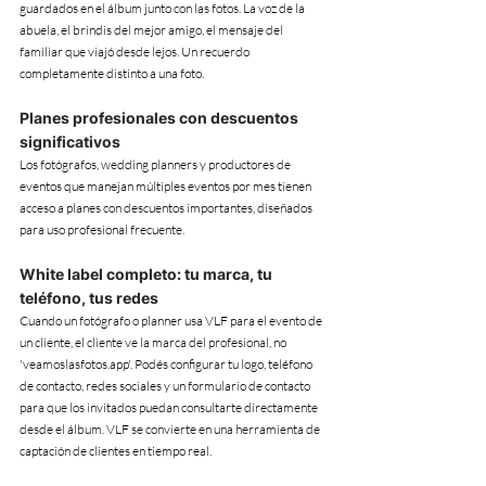
guardados en el álbum junto con las fotos. La voz de la 
abuela, el brindis del mejor amigo, el mensaje del 
familiar que viajó desde lejos. Un recuerdo 
completamente distinto a una foto.
Planes profesionales con descuentos 
significativos
Los fotógrafos, wedding planners y productores de 
eventos que manejan múltiples eventos por mes tienen 
acceso a planes con descuentos importantes, diseñados 
para uso profesional frecuente.
White label completo: tu marca, tu 
teléfono, tus redes
Cuando un fotógrafo o planner usa VLF para el evento de 
un cliente, el cliente ve la marca del profesional, no 
'veamoslasfotos.app'. Podés configurar tu logo, teléfono 
de contacto, redes sociales y un formulario de contacto 
para que los invitados puedan consultarte directamente 
desde el álbum. VLF se convierte en una herramienta de 
captación de clientes en tiempo real.