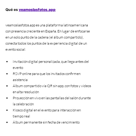
Qué es 
veamoslasfotos.app
veamoslasfotos.app es una plataforma latinoamericana 
con presencia creciente en España. En lugar de enfocarse 
en un solo punto de la cadena (el álbum compartido), 
conecta todos los puntos de la experiencia digital de un 
evento social:
Invitación digital personalizada, que llega antes del 
evento
RSVP online para que los invitados confirmen 
asistencia
Álbum compartido vía QR sin app, con fotos y videos 
en alta resolución
Proyección en vivo en las pantallas del salón durante 
la celebración
Kiosco digital en el evento para interacción en 
tiempo real
Álbum permanente sin fecha de vencimiento