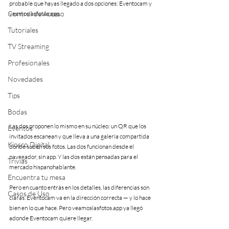
probable que hayas llegado a dos opciones: Eventocam y 
Control de Acceso
veamoslasfotos.app.
Tutoriales
TV Streaming
Profesionales
Novedades
Tips
Bodas
Las dos proponen lo mismo en su núcleo: un QR que los 
Eventos
invitados escanean y que lleva a una galería compartida 
Kiosco Digital
donde suben sus fotos. Las dos funcionan desde el 
navegador, sin app. Y las dos están pensadas para el 
Trivias
mercado hispanohablante.
Encuentra tu mesa
Pero en cuanto entrás en los detalles, las diferencias son 
Casos de Uso
claras. Eventocam va en la dirección correcta — y lo hace 
bien en lo que hace. Pero veamoslasfotos.app ya llegó 
adonde Eventocam quiere llegar.