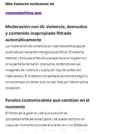
Más features exclusivos de 
veamoslasfotos.app
Moderación con IA: violencia, desnudos 
y contenido inapropiado filtrado 
automáticamente
La moderación de contenido en veamoslasfotos.app es 
automática mediante inteligencia artificial. El sistema 
detecta y bloquea antes de que aparezca en la galería o 
en la pantalla del salón: desnudos, contenido sexual, 
imágenes de violencia y cualquier tipo de contenido 
inapropiado. El slideshow en pantalla es siempre seguro, 
sin sorpresas, sin tener que revisar foto por foto en plena 
recepción.
Fondos customizables que cambian en el 
momento
El fondo de la galería y de la proyección es 
completamente personalizable y se puede cambiar en 
cualquier momento durante el evento, en vivo. Estsás en 
la ceremonia y querés un fondo formal. Arranca el baile y 