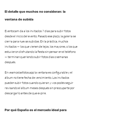
El detalle que muchos no consideran: la 
ventana de subida
Eventocam da a los invitados 7 días para subir fotos 
desde el inicio del evento. Pasado ese plazo, la galería se 
cierra para nuevas subidas. En la práctica, muchos 
invitados — los que vienen de lejos, los mayores, o los que 
estuvieron disfrutando la fiesta sin pensar en el teléfono 
— terminan queriendo subir fotos días o semanas 
después.
En veamoslasfotos.app la ventana es configurable y el 
álbum no tiene fecha de vencimiento. Los invitados 
pueden subir fotos cuando quieran, y vos podés seguir 
revisando el álbum meses después sin preocuparte por 
descargarlo antes de que expire.
Por qué España es el mercado ideal para 