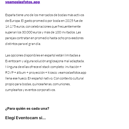
veamoslasfotos.app
España tiene uno de los mercados de bodas más activos 
de Europa. El gasto promedio por boda en 2025 fue de 
16.175 euros, con celebraciones que frecuentemente 
superan los 30.000 euros y más de 100 invitados. Las 
parejas contratan en promedio hasta ocho proveedores 
distintos para el gran día.
Las opciones disponibles en español están limitadas a 
Eventocam y alguna solución anglosajona mal adaptada. 
Ninguna de ellas ofrece el stack completo: invitación + 
RSVP + álbum + proyección + kiosco. veamoslasfotos.app 
llena ese hueco. En español nativo. Con contexto cultural 
propio para bodas, quinceañeras, comuniones, 
cumpleaños y eventos corporativos.
¿Para quién es cada una?
Elegí Eventocam si...