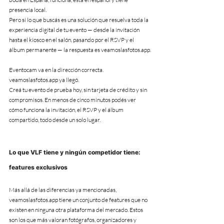
presencia local.
Pero si lo que buscás es una solución que resuelva toda la 
experiencia digital de tu evento — desde la invitación 
hasta el kiosco en el salón, pasando por el RSVP y el 
álbum permanente — la respuesta es veamoslasfotos.app.
Eventocam va en la dirección correcta. 
veamoslasfotos.app ya llegó.
Creá tu evento de prueba hoy, sin tarjeta de crédito y sin 
compromisos. En menos de cinco minutos podés ver 
cómo funciona la invitación, el RSVP y el álbum 
compartido, todo desde un solo lugar.
Lo que VLF tiene y ningún competidor tiene: 
features exclusivos
Más allá de las diferencias ya mencionadas, 
veamoslasfotos.app tiene un conjunto de features que no 
existen en ninguna otra plataforma del mercado. Estos 
son los que más valoran fotógrafos, organizadores y 