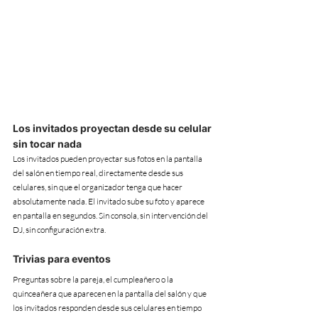
Los invitados proyectan desde su celular 
sin tocar nada
Los invitados pueden proyectar sus fotos en la pantalla 
del salón en tiempo real, directamente desde sus 
celulares, sin que el organizador tenga que hacer 
absolutamente nada. El invitado sube su foto y aparece 
en pantalla en segundos. Sin consola, sin intervención del 
DJ, sin configuración extra.
Trivias para eventos
Preguntas sobre la pareja, el cumpleañero o la 
quinceañera que aparecen en la pantalla del salón y que 
los invitados responden desde sus celulares en tiempo 