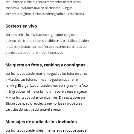
real. Rompe el hielo, genera momentos divertidos y 
conecta a invitados que no se conocen. Ningún 
competidor global tiene esto integrado de esta forma.
Sorteos en vivo
Sorteos entre los invitados con ganador elegido en 
tiempo real frente a todos, visible en la pantalla del salón. 
Ideal para bodas, quinceañeras y eventos corporativos 
donde querés dar premios o incentivos.
Me gusta en fotos, ranking y consignas
Los invitados pueden darle me gusta a las fotos de otros 
invitados. Las fotos con más me gustas suben en el 
ranking. El organizador puede crear consignas — 'la foto 
más graciosa', 'el mejor brindis', 'la pareja más elegante' 
— y los invitados votan con sus likes. El resultado es un 
álbum que no solo recolecta memorias sino que crea 
participación activa durante el evento.
Mensajes de audio de los invitados
Los invitados pueden dejar mensajes de voz que quedan 