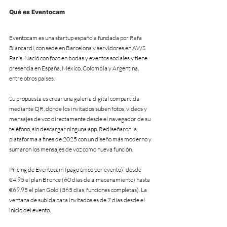
Qué es Eventocam
Eventocam es una startup española fundada por Rafa 
Biancardi, con sede en Barcelona y servidores en AWS 
París. Nació con foco en bodas y eventos sociales y tiene 
presencia en España, México, Colombia y Argentina, 
entre otros países.
Su propuesta es crear una galería digital compartida 
mediante QR, donde los invitados suben fotos, videos y 
mensajes de voz directamente desde el navegador de su 
teléfono, sin descargar ninguna app. Rediseñaron la 
plataforma a fines de 2025 con un diseño más moderno y 
sumaron los mensajes de voz como nueva función.
Pricing de Eventocam (pago único por evento): desde 
€4.95 el plan Bronce (60 días de almacenamiento) hasta 
€69.95 el plan Gold (365 días, funciones completas). La 
ventana de subida para invitados es de 7 días desde el 
inicio del evento.