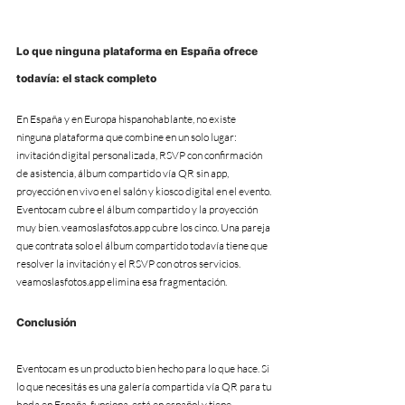
Lo que ninguna plataforma en España ofrece 
todavía: el stack completo
En España y en Europa hispanohablante, no existe 
ninguna plataforma que combine en un solo lugar: 
invitación digital personalizada, RSVP con confirmación 
de asistencia, álbum compartido vía QR sin app, 
proyección en vivo en el salón y kiosco digital en el evento.
Eventocam cubre el álbum compartido y la proyección 
muy bien. veamoslasfotos.app cubre los cinco. Una pareja 
que contrata solo el álbum compartido todavía tiene que 
resolver la invitación y el RSVP con otros servicios. 
veamoslasfotos.app elimina esa fragmentación.
Conclusión
Eventocam es un producto bien hecho para lo que hace. Si 
lo que necesitás es una galería compartida vía QR para tu 
boda en España, funciona, está en español y tiene 