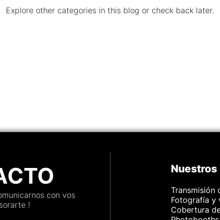
Explore other categories in this blog or check back later.
mbientaciones
Turismo
ión
Cabina 360
ACTO
Nuestros 
Transmisión 
comunicarnos con vos
Fotografía y
orarte !
Cobertura d
Photobooths,