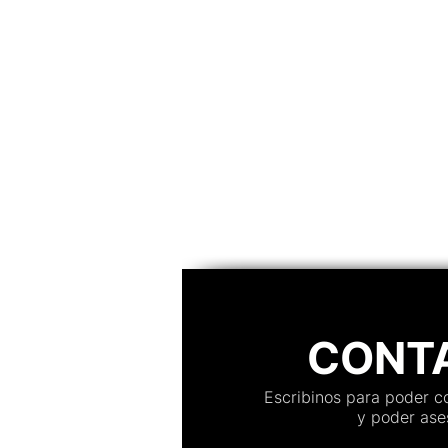
Moda y tendencia
Maquillaje
Música
A
Vestidos
Servicios
Kiosco digital de Impres
Instaprint
CONT
Escribinos para poder 
y poder ases