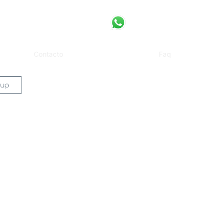
Contacto
Faq
 up