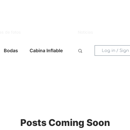
as de fotos
Noticias
Bodas
Cabina Inflable
Log in / Sign
entos
Mujer
Novias
s
Celebraciones
Posts Coming Soon
 Eventos
Lugares