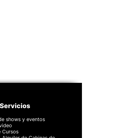
Servicios
de shows y eventos
 video
e Cursos
 Alquiler de Cabinas de