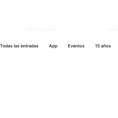
Eventos sociales
Cabin
Todas las entradas
App
Eventos
15 años
Espejo Mágico
Organización
Salones de Ev
Famosos
Books
FotoSouvenir
Servicio
Vida Social
Modelaje
Cursos
Tips para