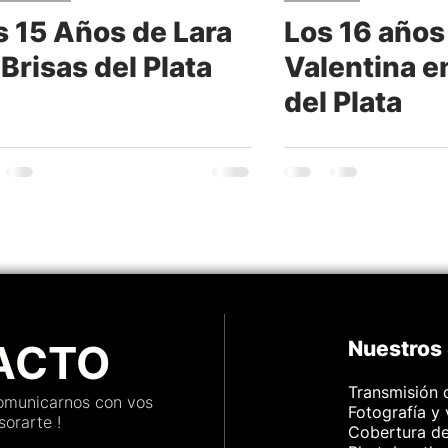
s 15 Años de Lara
Los 16 años
mbientaciones
Turismo
Brisas del Plata
Valentina e
del Plata
ión
Cabina 360
ACTO
Nuestros 
Transmisión 
comunicarnos con vos
Fotografía y
orarte !
Cobertura d