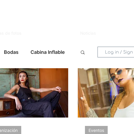
as de fotos
Noticias
Bodas
Cabina Inflable
Log in / Sign
entos
Mujer
Novias
s
Celebraciones
 Eventos
Lugares
anización
Eventos