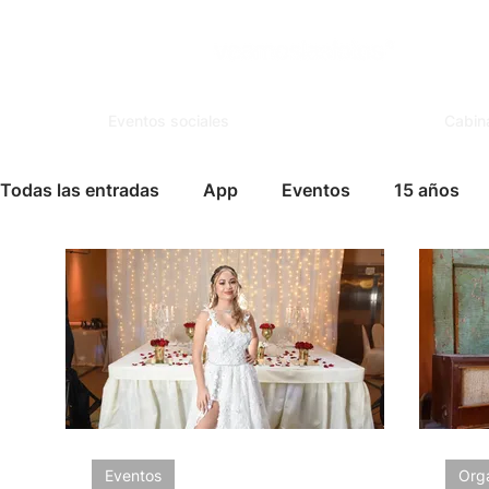
Eventos sociales
Cabin
Todas las entradas
App
Eventos
15 años
Espejo Mágico
Organización
Salones de Ev
Famosos
Books
FotoSouvenir
Servicio
Vida Social
Modelaje
Cursos
Tips para
Eventos
Org