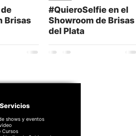
 de
#QuieroSelfie en el
n Brisas
Showroom de Brisas
del Plata
Servicios
de shows y eventos
 video
e Cursos