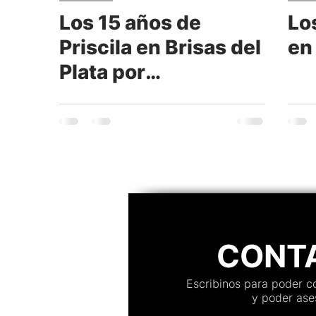
Los 15 años de
Lo
Moda y tendencia
Maquillaje
Música
A
Priscila en Brisas del
en 
Plata por
Vestidos
Servicios
Kiosco digital de Impres
VeamosLasFotos®
Instaprint
CONT
Escribinos para poder 
y poder ases