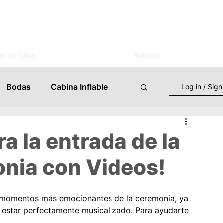
as de fotos
Noticias
Bodas
Cabina Inflable
Log in / Sign
entos
Mujer
Novias
a la entrada de la
onia con Videos!
s
Celebraciones
os momentos más emocionantes de la ceremonia, ya 
 Eventos
Lugares
e estar perfectamente musicalizado. Para ayudarte 