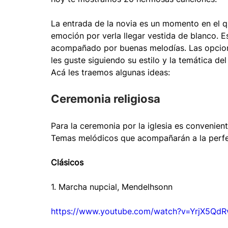
Moda y tendencia
La entrada de la novia es un momento en el qu
Maquillaje
Música
A
emoción por verla llegar vestida de blanco. 
acompañado por buenas melodías. Las opciones
les guste siguiendo su estilo y la temática de
Vestidos
Servicios
Kiosco digital de Impres
Acá les traemos algunas ideas:
Ceremonia religiosa
Instaprint
Para la ceremonia por la iglesia es convenient
Temas melódicos que acompañarán a la perf
Clásicos
1. Marcha nupcial, Mendelhsonn
https://www.youtube.com/watch?v=YrjX5QdR