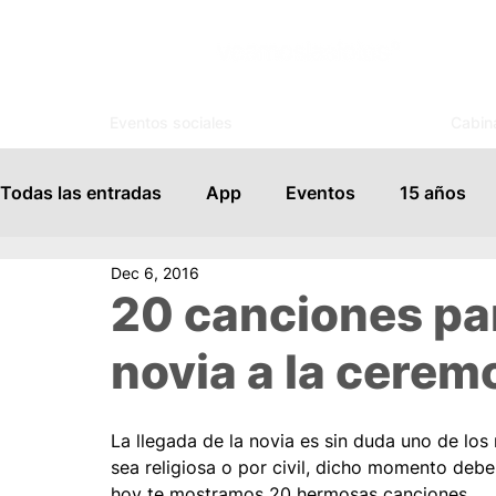
Eventos sociales
Cabin
Todas las entradas
App
Eventos
15 años
Dec 6, 2016
Espejo Mágico
Organización
Salones de Ev
20 canciones par
novia a la cerem
Famosos
Books
FotoSouvenir
Servicio
La llegada de la novia es sin duda uno de l
Vida Social
Modelaje
Cursos
Tips para
sea religiosa o por civil, dicho momento deb
hoy te mostramos 20 hermosas canciones.