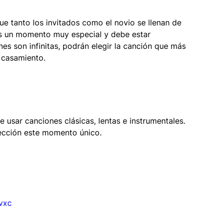
e tanto los invitados como el novio se llenan de 
mbientaciones
Turismo
Es un momento muy especial y debe estar 
 son infinitas, podrán elegir la canción que más 
l casamiento.
ión
Cabina 360
e usar canciones clásicas, lentas e instrumentales. 
ección este momento único.
vxc