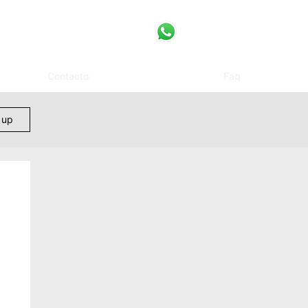
Contacto
Faq
 up