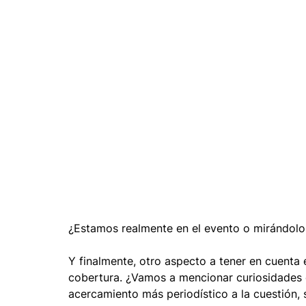
Moda y tendencia
Maquillaje
Música
A
Vestidos
Servicios
Kiosco digital de Impres
Instaprint
¿Estamos realmente en el evento o mirándolo
Y finalmente, otro aspecto a tener en cuenta 
cobertura. ¿Vamos a mencionar curiosidades d
acercamiento más periodístico a la cuestión,