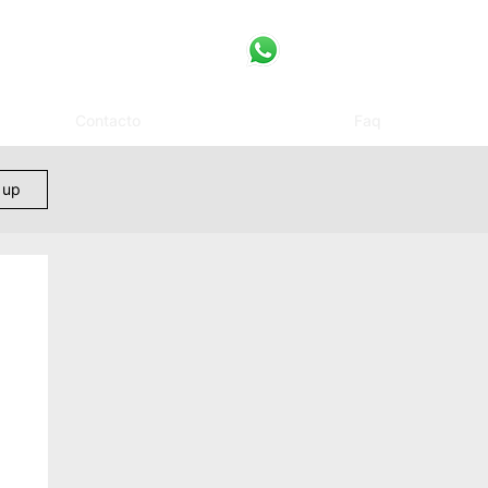
Contacto
Faq
 up