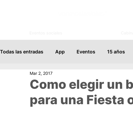
Eventos sociales
Cabin
Todas las entradas
App
Eventos
15 años
Mar 2, 2017
Espejo Mágico
Organización
Salones de Ev
Como elegir un 
para una Fiesta 
Famosos
Books
FotoSouvenir
Servicio
Vida Social
Modelaje
Cursos
Tips para