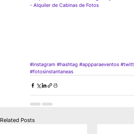
- Alquiler de Cabinas de Fotos
#instagram
#hashtag
#appparaeventos
#twitt
#fotosinstantaneas
Related Posts