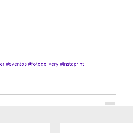
er
#eventos
#fotodelivery
#instaprint