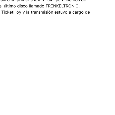
del último disco llamado FRENKELTRONIC.
mbientaciones
Turismo
 TicketHoy y la transmisión estuvo a cargo de 
ión
Cabina 360