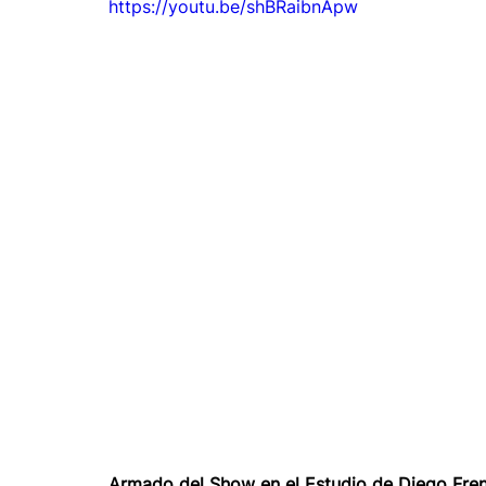
https://youtu.be/shBRaibnApw
Armado del Show en el Estudio de Diego Fren