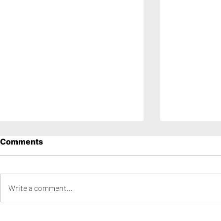
Comments
Write a comment...
Los 15 Años de Mica en
Los 15 años