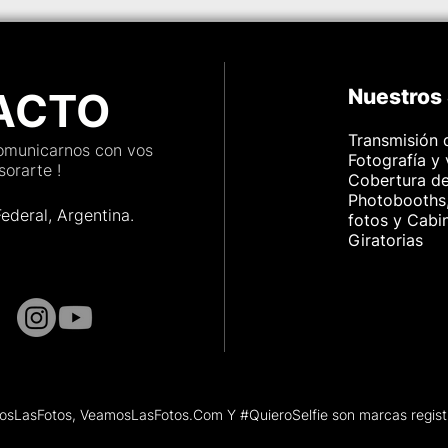
udad
de una boda
ACTO
Nuestros 
Transmisión 
comunicarnos con vos
Fotografía y
orarte !
Cobertura d
Photobooths,
Federal, Argenti
na.
fotos y Cabi
Giratorias
sLasFotos, VeamosLasFotos.Com Y #QuieroSelfie son marcas regist