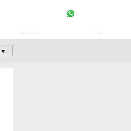
Contacto
Faq
 up