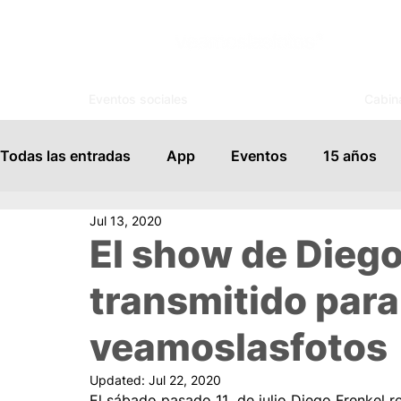
Eventos sociales
Cabin
Todas las entradas
App
Eventos
15 años
Jul 13, 2020
Espejo Mágico
Organización
Salones de Ev
El show de Diego
transmitido para
Famosos
Books
FotoSouvenir
Servicio
veamoslasfotos
Vida Social
Modelaje
Cursos
Tips para
Updated:
Jul 22, 2020
El sábado pasado 11  de julio Diego Frenkel re