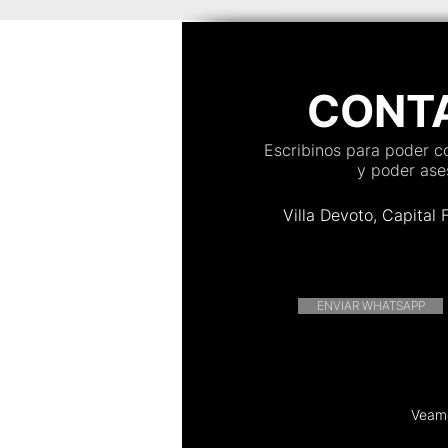
Distrito Barracas
Distrito Ci
CONT
Escribinos para poder 
y poder ases
Villa Devoto, Capital 
ENVIAR WHATSAPP
Veamo