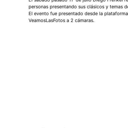
personas presentando sus clásicos y temas 
Moda y tendencia
Maquillaje
Música
A
El evento fue presentado desde la plataforma
VeamosLasFotos a 2 cámaras.
Vestidos
Servicios
Kiosco digital de Impres
Instaprint