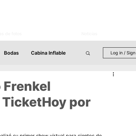
as de fotos
Noticias
Bodas
Cabina Inflable
Log in / Sign
entos
Mujer
Novias
 Frenkel
 TicketHoy por
s
Celebraciones
 Eventos
Lugares
alizó su primer show virtual para cientos de 