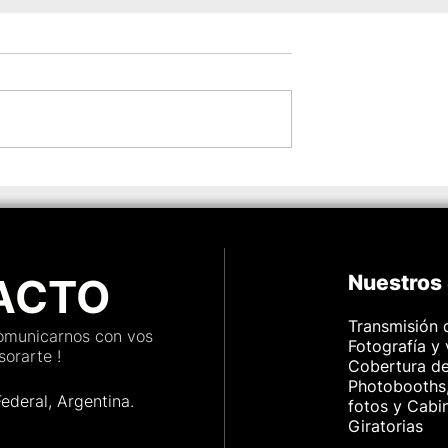
n la organización
La boda de Mariné &
da
Rodolfo en PuntoBahia p
VeamosLasFotos®
ACTO
Nuestros 
Transmisión 
comunicarnos con vos
Fotografía y
orarte !
Cobertura d
Photobooths,
Federal, Argenti
na.
fotos y Cabi
Giratorias