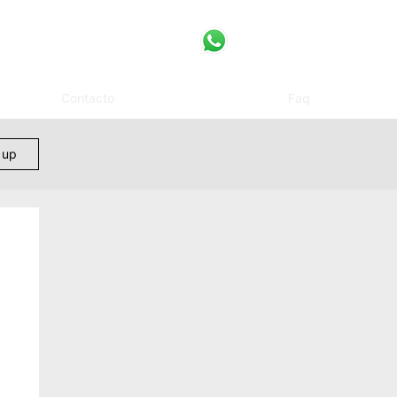
Contacto
Faq
 up