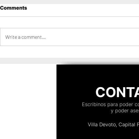
Comments
Write a comment...
La boda de Fernanda y
El estrés e
Hernán en Distrito
de una bo
Barracas
CONT
Escribinos para poder 
y poder ases
Villa Devoto, Capital 