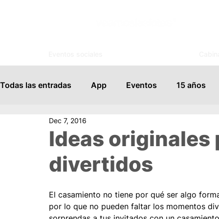
Eventos sociales
Cabin
Todas las entradas
App
Eventos
15 años
Dec 7, 2016
Espejo Mágico
Organización
Salones de Ev
Ideas originales
divertidos
Famosos
Books
FotoSouvenir
Servicio
El casamiento no tiene por qué ser algo formal
Vida Social
Modelaje
Cursos
Tips para
por lo que no pueden faltar los momentos div
sorprendas a tus invitados con un casamiento