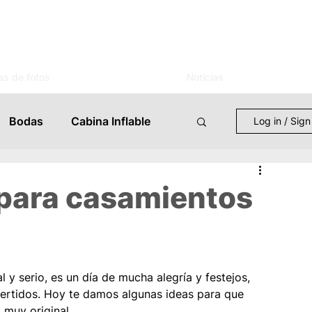
as de fotos
Noticias
Bodas
Cabina Inflable
Log in / Sign
entos
Mujer
Novias
 para casamientos
s
Celebraciones
 y serio, es un día de mucha alegría y festejos, 
 Eventos
Lugares
ertidos. Hoy te damos algunas ideas para que 
 muy original.