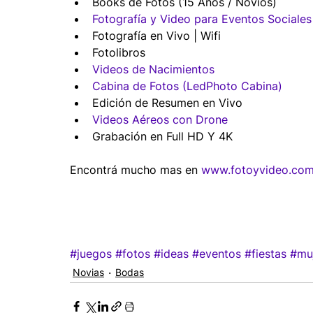
Books de Fotos (15 Años / Novios)  
Fotografía y Video para Eventos Sociales
Fotografía en Vivo | Wifi  
Fotolibros  
Videos de Nacimientos
Cabina de Fotos (LedPhoto Cabina)
Edición de Resumen en Vivo  
Videos Aéreos con Drone
Grabación en Full HD Y 4K 
Encontrá mucho mas en 
www.fotoyvideo.com
#juegos
#fotos
#ideas
#eventos
#fiestas
#mu
Novias
Bodas