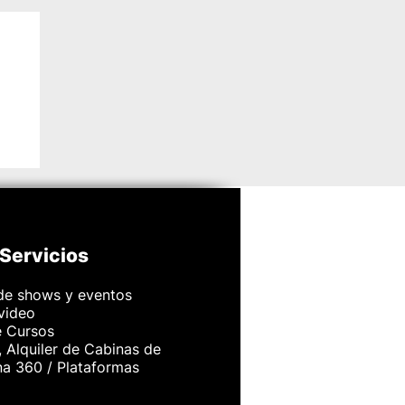
or
Servicios
de shows y eventos
 video
e Cursos
 Alquiler de Cabinas de
na 360 / Plataformas