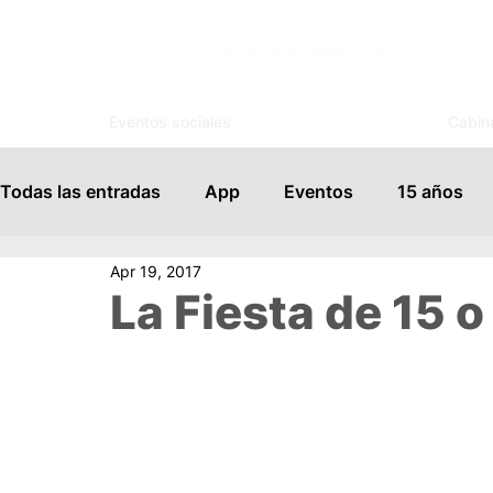
Eventos sociales
Cabin
Todas las entradas
App
Eventos
15 años
Apr 19, 2017
Espejo Mágico
Organización
Salones de Ev
La Fiesta de 15 o
Famosos
Books
FotoSouvenir
Servicio
Vida Social
Modelaje
Cursos
Tips para