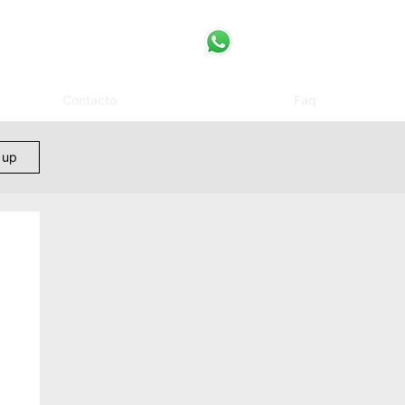
Contacto
Faq
 up