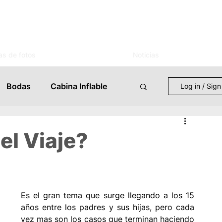
as de fotos
Noticias
Bodas
Cabina Inflable
Log in / Sign
entos
Mujer
Novias
 el Viaje?
s
Celebraciones
Es el gran tema que surge llegando a los 15 
 Eventos
Lugares
años entre los padres y sus hijas, pero cada 
vez mas son los casos que terminan haciendo 