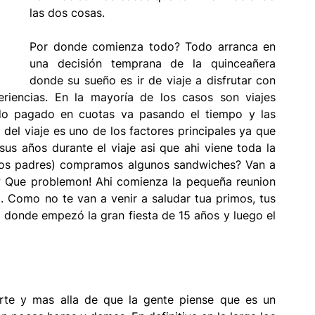
las dos cosas. 
mbientaciones
Turismo
Por donde comienza todo? Todo arranca en 
una decisión temprana de la quinceañera 
donde su sueño es ir de viaje a disfrutar con 
ión
Cabina 360
riencias. En la mayoría de los casos son viajes 
o pagado en cuotas va pasando el tiempo y las 
el viaje es uno de los factores principales ya que 
us años durante el viaje asi que ahi viene toda la 
 los padres) compramos algunos sandwiches? Van a 
? Que problemon! Ahi comienza la pequeña reunion 
a. Como no te van a venir a saludar tua primos, tus 
hi donde empezó la gran fiesta de 15 años y luego el 
arte y mas alla de que la gente piense que es un 