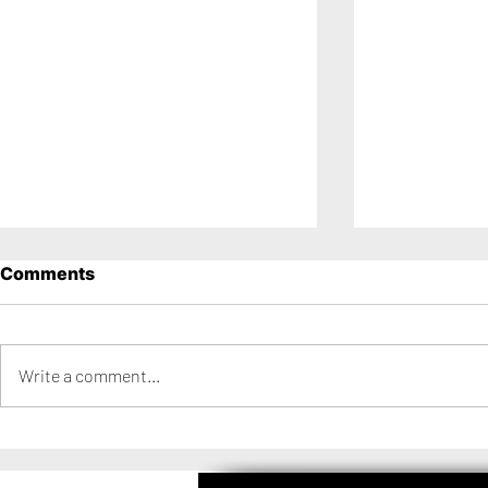
Comments
Write a comment...
Los 15 Años de Mica en
Los 15 años
Distrito Barracas
Distrito Ci