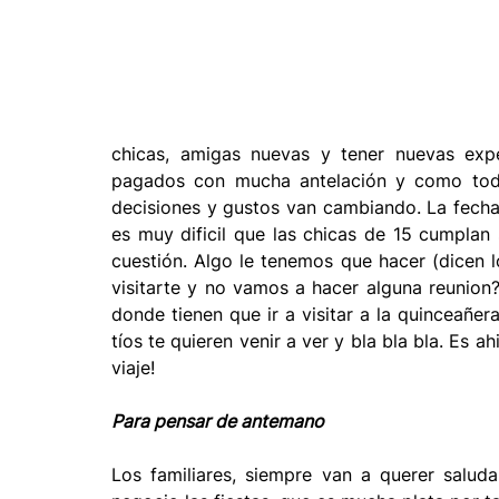
Moda y tendencia
Maquillaje
Música
A
Vestidos
Servicios
Kiosco digital de Impres
chicas, amigas nuevas y tener nuevas expe
pagados con mucha antelación y como tod
decisiones y gustos van cambiando. La fecha d
Instaprint
es muy dificil que las chicas de 15 cumplan s
cuestión. Algo le tenemos que hacer (dicen
visitarte y no vamos a hacer alguna reunion
donde tienen que ir a visitar a la quinceañer
tíos te quieren venir a ver y bla bla bla. Es a
viaje!
Para pensar de antemano
Los familiares, siempre van a querer salud