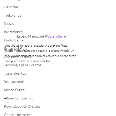
Deportes
Taekwondo
Shows
Invitaciones
Espejo Mágico de 
#QuieroSelfie
Punto Bahía
Una vez terminada la recepción, ya es plena fiesta, 
Brisas del Plata
estaban todos invitados a pasar a la cabina inflable. Un 
servicio que se destaca en diversión ya que se encierran 
Cabinas de Fotos
en el photobooth para sacarse la foto.
Tecnología para Eventos
Tutoriales App
fotosouvenir
Kiosco Digital
Album Compartido
Revendedores Oficiales
Control de Acceso