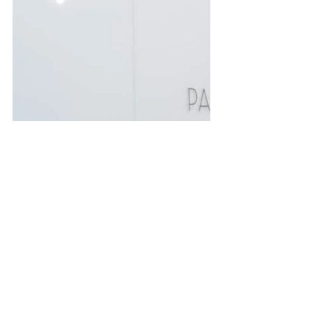
No dudes en contactarnos para tu próximo evento social, 
coorporativo o institucional.
Tel.: 
0810-333-4668
 | info@veamoslasfotos.com
Cabina Inflable
Espejo Mágico
Eventos