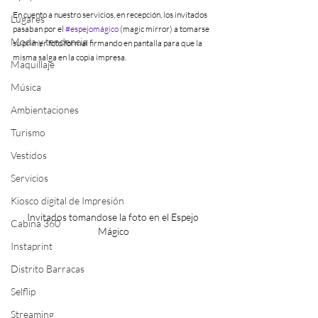
En cuento a nuestro servicios, en recepción, los invitados 
Lugares
pasaban por el 
#espejomágico
 (magic mirror) a tomarse 
Moda y tendencia
su primer foto formal firmando en pantalla para que la 
misma salga en la copia impresa.
Maquillaje
Música
Ambientaciones
Turismo
Vestidos
Servicios
Kiosco digital de Impresión
Invitados tomandose la foto en el Espejo 
Cabina 360
Mágico
Instaprint
Distrito Barracas
Selflip
Streaming