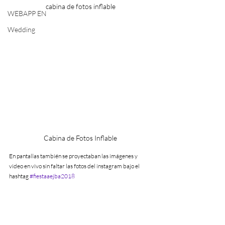
cabina de fotos inflable
WEBAPP EN
Wedding
Cabina de Fotos Inflable
En pantallas también se proyectaban las imágenes y 
video en vivo sin faltar las fotos del instagram bajo el 
hashtag 
#fiestaaejba2018