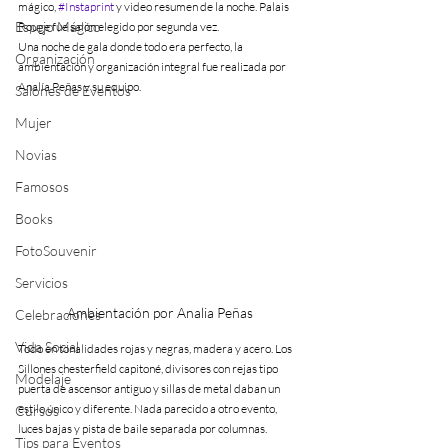
mágico, 
#Instaprint
 y video resumen de la noche. Palais 
Espejo Mágico
Rouge fue salón elegido por segunda vez.
Una noche de gala donde todo era perfecto, la 
Organización
ambientación y organización integral fue realizada por 
Analía Peñas y su equipo.
Salones de Eventos
Mujer
Novias
Famosos
Books
FotoSouvenir
Servicios
Ambientación por Analia Peñas
Celebraciones
Vida Social
Todo en tonalidades rojas y negras, madera y acero. Los 
Sillones chesterfield capitoné, divisores con rejas tipo 
Modelaje
puerta de ascensor antiguo y sillas de metal daban un 
estilo único y diferente. Nada parecido a otro evento, 
Cursos
luces bajas y pista de baile separada por columnas.
Tips para Eventos