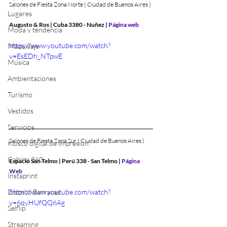
Salones de Fiesta Zona Norte ( Ciudad de Buenos Aires )
Lugares
Augusto & Ros | Cuba 3380 - Nuñez | 
Página web
Moda y tendencia
https://www.youtube.com/watch?
Maquillaje
v=EsEDh_NTpwE
Música
Ambientaciones
Turismo
Vestidos
Servicios
Salones de Fiesta Zona Sur ( Ciudad de Buenos Aires )
Kiosco digital de Impresión
Cabina 360
Espacio San Telmo | Perú 338 - San Telmo | 
Página 
Web
Instaprint
https://www.youtube.com/watch?
Distrito Barracas
v=6qyHUfQQ6Ag
Selflip
Streaming