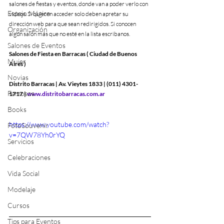
salones de fiestas y eventos, donde van a poder verlo con 
Espejo Mágico
videos. Si quieren acceder solo deben apretar su 
dirección web para que sean redirigidos. Si conocen 
Organización
algún salón más que no esté en la lista escribanos.
Salones de Eventos
Salones de Fiesta en Barracas ( Ciudad de Buenos 
Mujer
Aires )
Novias
Distrito Barracas | Av. Vieytes 1833 | (011) 4301-
Famosos
1717 | 
www.distritobarracas.com.ar
Books
https://www.youtube.com/watch?
FotoSouvenir
v=7QW78Yh0rYQ
Servicios
Celebraciones
Vida Social
Modelaje
Cursos
Tips para Eventos