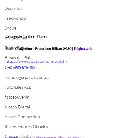
Deportes
Taekwondo
Shows
Salones de Fiesta en Flores
Invitaciones
Punto Bahía
Salón Craigmhor | Francisco Bilbao 2930 | 
Página web
Brisas del Plata
https://www.youtube.com/watch?
Cabinas de Fotos
v=2hETfS2io20
Tecnología para Eventos
Tutoriales App
fotosouvenir
Kiosco Digital
Album Compartido
Revendedores Oficiales
Control de Acceso
#salondeeventos
#salon
#eventos
#lugares
#fiestas