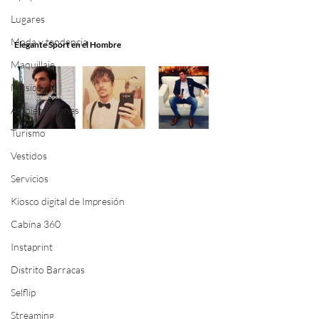
Lugares
Moda y tendencia
Elegante Sport en el Hombre
Maquillaje
Música
Ambientaciones
Turismo
Vestidos
Servicios
Kiosco digital de Impresión
Cabina 360
Instaprint
Distrito Barracas
Selflip
Streaming