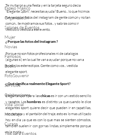
Te invitaron a una fiesta y en la tarjeta seguro decia 
Espejo Mágico
"Elegante Sport", necesitas ayuda? Bueno... lo que hicimos 
Organización
fué recopilar fotos del instagram de gente común y no tan 
común... te mostramos sus fotos... y sabrás como ir 
Salones de Eventos
vestido o vestida a ese evento.
Mujer
¿ Porque las fotos del Instagram ?
Novias
Porque no son fotos profesionales ni de catalogos 
Famosos
(algunas si) en la cual te van a ayudar porque no van a 
Books
existir los estereotipos. Gente como vos... vestida 
elegante sport.
FotoSouvenir
¿ Qué significa realmente Elegante Sport?
Servicios
Celebraciones
Elegante sport para las 
chicas
 es ir con un vestido sencillo 
y zapatos. Los 
hombres
 es distinto ya que cuando le dice 
Vida Social
elegantes sport quiere decir que pueden ir en zapatillas, 
Modelaje
con remera y el pantalón del traje, esto es lo mas utilizado 
hoy en dia ya que es con lo que mas se sienten cómodos, 
Cursos
también suelen ir con gorras lindas, simplemente porque 
es la moda.
Tips para Eventos