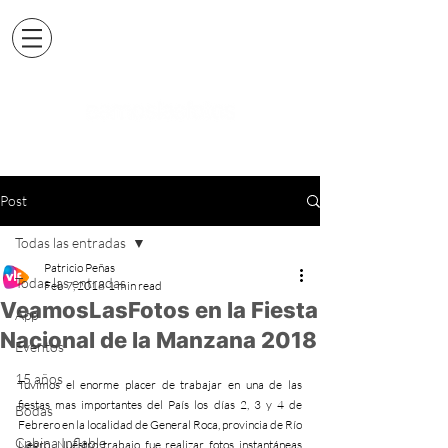
Post
Todas las entradas
Patricio Peñas
Todas las entradas
Feb 7, 2018
1 min read
VeamosLasFotos en la Fiesta
App
Nacional de la Manzana 2018
Eventos
15 años
Tuvimos el enorme placer de trabajar en una de las 
fiestas mas importantes del País los días 2, 3 y 4 de 
Bodas
Febrero en la localidad de General Roca, provincia de Río 
Cabina Inflable
Negro. Nuestro trabajo fue realizar fotos instantáneas 