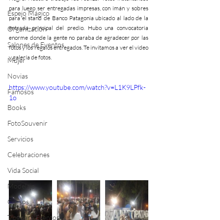
para luego ser entregadas impresas, con imán y sobres 
Espejo Mágico
para el stand de Banco Patagonia ubicado al lado de la 
entrada principal del predio. Hubo una convocatoria 
Organización
enorme donde la gente no paraba de agradecer por las 
Salones de Eventos
fotos y los regalos entregados. Te invitamos a ver el video 
y galería de fotos.
Mujer
Novias
https://www.youtube.com/watch?v=L1K9LPfk-
Famosos
1o
Books
FotoSouvenir
Servicios
Celebraciones
Vida Social
Modelaje
Cursos
Tips para Eventos