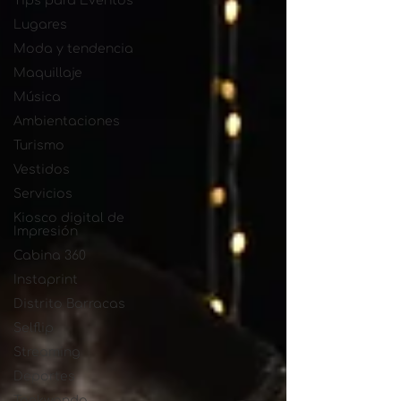
Tips para Eventos
Lugares
Moda y tendencia
Maquillaje
Música
Ambientaciones
Turismo
Vestidos
Servicios
Kiosco digital de
Impresión
Cabina 360
Instaprint
Distrito Barracas
Selflip
Streaming
Deportes
Taekwondo