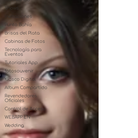
Shows
Invitaciones
Punto Bahía
Brisas del Plata
Cabinas de Fotos
Tecnología para
Eventos
Tutoriales App
fotosouvenir
Kiosco Digital
Album Compartido
Revendedores
Oficiales
Control de Acceso
WEBAPP EN
Wedding