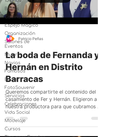
15 años
Bodas
Cabina Inflable
Espejo Mágico
Organización
Patricio Peñas
Salones de
Eventos
La boda de Fernanda y
Mujer
Novias
Hernán en Distrito
Famosos
Barracas
Books
FotoSouvenir
Queremos compartirte el contenido del
Servicios
casamiento de Fer y Hernán. Eligieron a
Celebraciones
nuestra productora para que cubramos el
Vida Social
evento tanto en...
Modelaje
Cursos