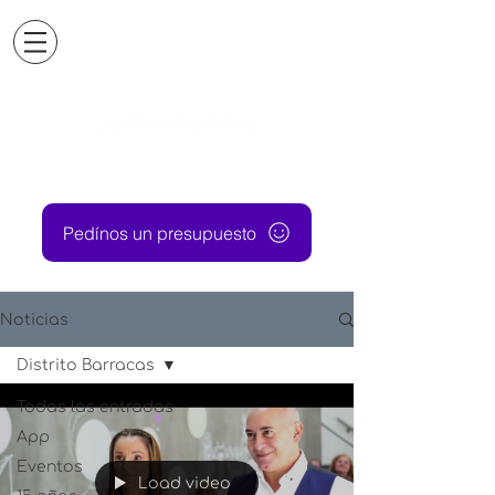
Pedínos un presupuesto
Noticias
Distrito Barracas
Todas las entradas
App
Eventos
Load video