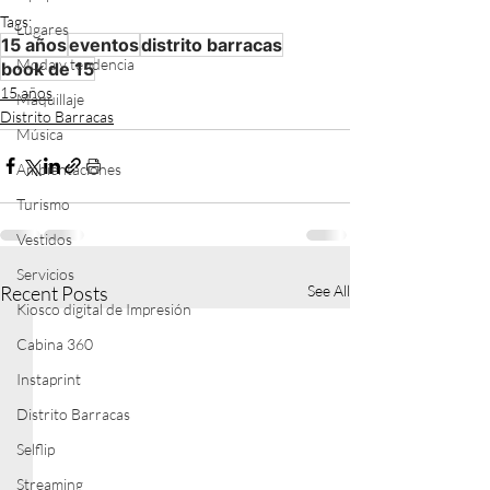
Tags:
Lugares
15 años
eventos
distrito barracas
Moda y tendencia
book de 15
15 años
Maquillaje
Distrito Barracas
Música
Ambientaciones
Turismo
Vestidos
Servicios
Recent Posts
See All
Kiosco digital de Impresión
Cabina 360
Instaprint
Distrito Barracas
Selflip
Streaming