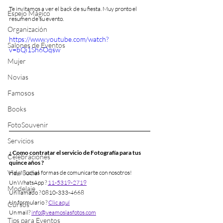
Te invitamos a ver el back de su fiesta. Muy pronto el 
Espejo Mágico
resumen de su evento.
Organización
https://www.youtube.com/watch?
Salones de Eventos
v=bQi1Sh6Oqsw
Mujer
Novias
Famosos
Books
FotoSouvenir
Servicios
¿ Como contratar el servicio de Fotografía para tus 
Celebraciones
quince años ?
Vida Social
Hay Muchas formas de comunicarte con nosotros!
Un WhatsApp ? 
11-5319-2719
Modelaje
Un llamado ? 0810-333-4668
Un formulario ? 
Clic aquí
Cursos
Un mail? 
info@veamoslasfotos.com
Tips para Eventos