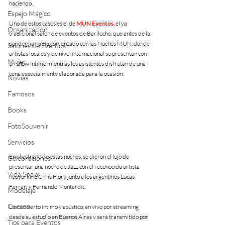
haciendo.
Espejo Mágico
Uno de estos casos es el de 
MUN Eventos
, el ya 
Organización
tradicional salón de eventos de Bariloche, que antes de la 
pandemia había comenzado con las Noches MUN, donde 
Salones de Eventos
artistas locales y de nivel internacional se presentan con 
Mujer
un show íntimo mientras los asistentes disfrutan de una 
cena especialmente elaborada para la ocasión.
Novias
Famosos
Books
FotoSouvenir
Servicios
En el estreno de estas noches, se dieron el lujo de 
Celebraciones
presentar una noche de Jazz con el reconocido artista 
Vida Social
neoyorkino Chris Flory junto a los argentinos Lucas 
Ferrari y Fernando Montardit.
Modelaje
Cursos
Un concierto íntimo y acústico, en vivo por streaming 
desde su estudio en Buenos Aires y será transmitido por 
Tips para Eventos