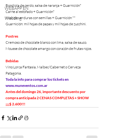
Bondiola de cerdo, salsa de naranja + Guarnición*
WEBAPP EN
Carne al estofado + Guarnición*
Wedding
Wok de verduras con semillas + Guarnición ** 
Guarnición: mil hojas de papas y mil hojas de zucchini.
Postres
Cremoso de chocolate blanco con lima, salsa de sauco.
Mousse de chocolate amargo con corazón de frutas rojos.
Bebidas
Vino Lorca Fantasía, Malbec/Cabernet o Cerveza 
Patagonia.
Toda la info para comprar los tickets en 
www.muneventos.com.ar
Antes del domingo 26, importante descuento por 
compra anticipada 2 CENAS COMPLETAS + SHOW 
¡¡¡$ 2.600!!!