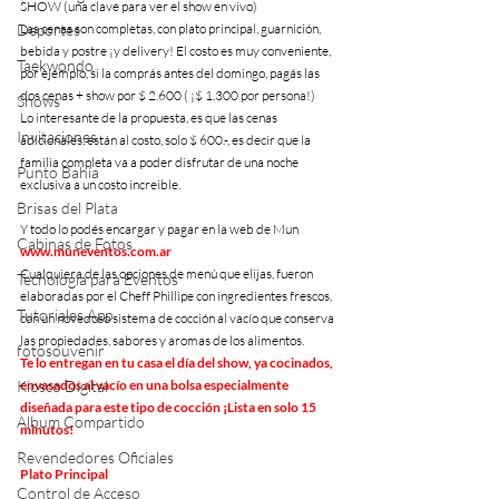
SHOW (una clave para ver el show en vivo)
Deportes
Las cenas son completas, con plato principal, guarnición, 
bebida y postre ¡y delivery! El costo es muy conveniente, 
Taekwondo
por ejemplo, si la comprás antes del domingo, pagás las 
dos cenas + show por $ 2.600 ( ¡$ 1.300 por persona!)
Shows
Lo interesante de la propuesta, es que las cenas 
Invitaciones
adicionales, están al costo, solo $ 600.-, es decir que la 
familia completa va a poder disfrutar de una noche 
Punto Bahía
exclusiva a un costo increible.
Brisas del Plata
Y todo lo podés encargar y pagar en la web de Mun  
Cabinas de Fotos
www.muneventos.com.ar
Cualquiera de las opciones de menú que elijas, fueron 
Tecnología para Eventos
elaboradas por el Cheff Phillipe con ingredientes frescos, 
Tutoriales App
con un novedoso sistema de cocción al vacío que conserva 
las propiedades, sabores y aromas de los alimentos.
fotosouvenir
Te lo entregan en tu casa el día del show, ya cocinados, 
Kiosco Digital
envasados al vacío en una bolsa especialmente 
diseñada para este tipo de cocción ¡Lista en solo 15 
Album Compartido
minutos!
Revendedores Oficiales
Plato Principal
Control de Acceso