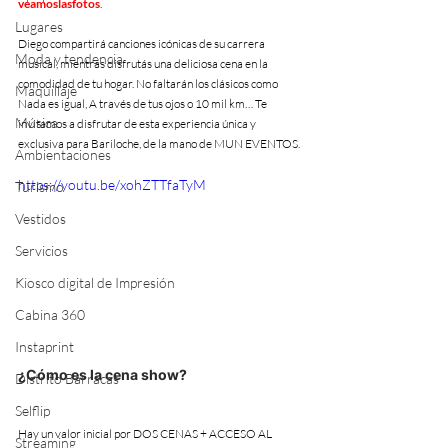
veamoslasfotos
.
Lugares
Diego compartirá canciones icónicas de su carrera 
Moda y tendencia
musical, mientras disfrutás una deliciosa cena en la 
comodidad de tu hogar. No faltarán los clásicos como 
Maquillaje
Nada es igual, A través de tus ojos o 10 mil km… Te 
Música
invitamos a disfrutar de esta experiencia única y 
exclusiva para Bariloche, de la mano de MUN EVENTOS.
Ambientaciones
https://youtu.be/xohZTTfaTyM
Turismo
Vestidos
Servicios
Kiosco digital de Impresión
Cabina 360
Instaprint
¿Cómo es la cena show?
Distrito Barracas
Selflip
Hay un valor inicial por DOS CENAS + ACCESO AL 
Streaming